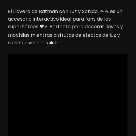
price
price
El Llavero de Batman con Luz y Sonido 🔦🎶 es un
was:
is:
accesorio interactivo ideal para fans de los
$15.000.
$10.000.
superhéroes 🖤⚡. Perfecto para decorar llaves y
mochilas mientras disfrutas de efectos de luz y
sonido divertidos 🦇✨.