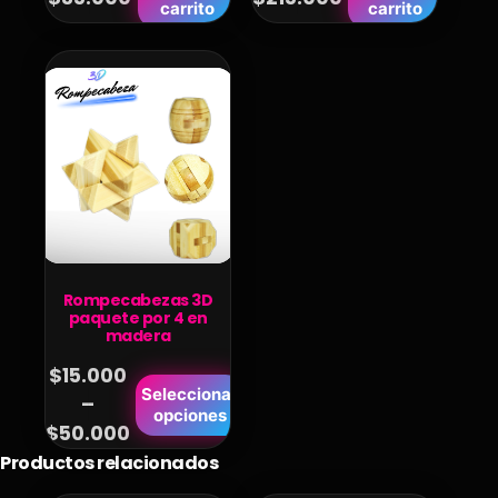
carrito
carrito
Rompecabezas 3D
paquete por 4 en
madera
$
15.000
Este
Seleccionar
–
Price
opciones
producto
$
50.000
range:
tiene
Productos relacionados
$15.000
múltiples