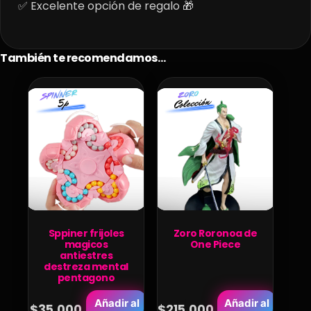
✅ Excelente opción de regalo 🎁
También te recomendamos…
Sppiner frijoles
Zoro Roronoa de
magicos
One Piece
antiestres
destreza mental
pentagono
Añadir al
Añadir al
$
35.000
$
215.000