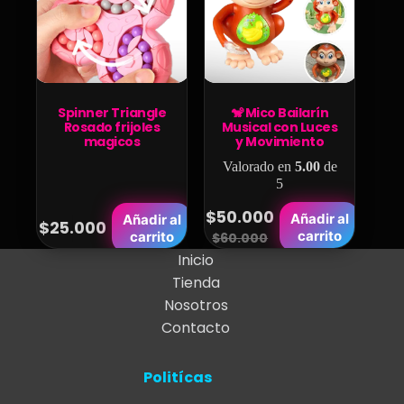
se
pueden
elegir
en
la
Spinner Triangle
🐒 Mico Bailarín
página
Rosado frijoles
Musical con Luces
magicos
y Movimiento
de
Valorado en
5.00
de
producto
5
$
50.000
Añadir al
Añadir al
$
25.000
Original
Current
carrito
carrito
$
60.000
Inicio
price
price
Tienda
was:
is:
Nosotros
$60.000.
$50.000.
Contacto
Politícas