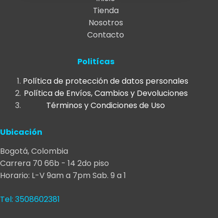
$18.000
múltiples
Tienda
variantes.
through
Nosotros
Las
$70.000
Contacto
opciones
se
Politícas
pueden
elegir
Política de protección de datos personales
en
Política de Envíos, Cambios y Devoluciones
la
Términos y Condiciones de Uso
página
de
Ubicación
producto
Bogotá, Colombia
Carrera 70 66b - 14 2do piso
Horario: L-V 9am a 7pm Sab. 9 a 1
Tel: 3508602381