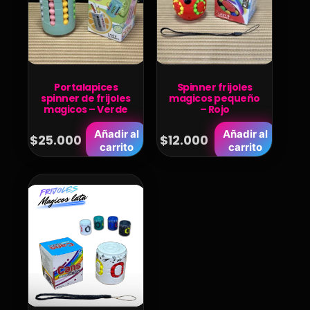
Portalapices
Spinner frijoles
spinner de frijoles
magicos pequeño
magicos – Verde
– Rojo
Añadir al
Añadir al
$
25.000
$
12.000
carrito
carrito