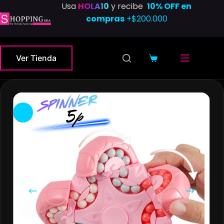
Saltar
Usa
HOLA10
y recibe
10% OFF en
al
compras
+$200.000
contenido
Ver Tienda
Carro
de
compra