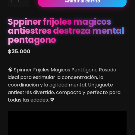
Añadir al carrito
frijoles
magicos
antiestres
Sppiner frijoles magicos
destreza
antiestres destreza mental
mental
pentagono
pentagono
cantidad
$
35.000
🧠 Spinner Frijoles Mágicos Pentágono Rosado
ideal para estimular la concentración, la
coordinación y la agilidad mental. Un juguete
antiestrés divertido, compacto y perfecto para
todas las edades. 💖