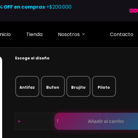
% OFF en compras
+$200.000
Inicio
Tienda
Nosotros
Contacto
Escoge el diseño
Antifaz
Bufon
Brujito
Piloto
Cerdito
Añadir al carrito
en
resina
para