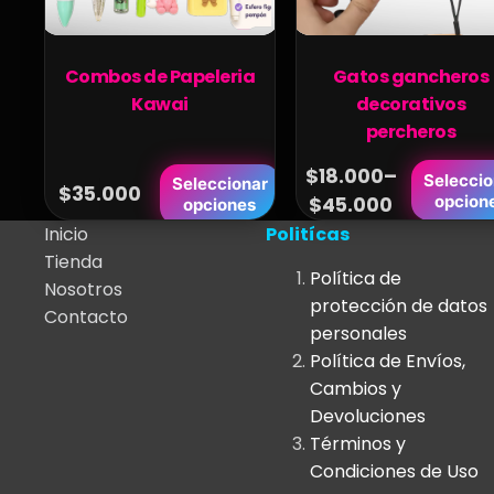
página
página
de
de
Combos de Papeleria
Gatos gancheros
producto
producto
Kawai
decorativos
percheros
$
18.000
–
Este
Este
Seleccio
Seleccionar
$
35.000
Price
opcion
$
45.000
producto
opciones
producto
range:
tiene
Inicio
Politícas
tiene
$18.000
múltiples
Tienda
múltiples
Política de
variantes.
through
Nosotros
variantes.
protección de datos
Las
Contacto
$45.000
Las
personales
opciones
opciones
Política de Envíos,
se
se
Cambios y
pueden
pueden
Devoluciones
elegir
elegir
Términos y
en
en
Condiciones de Uso
la
la