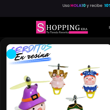
Saltar
Usa
HOLA10
y recibe
10
al
contenido