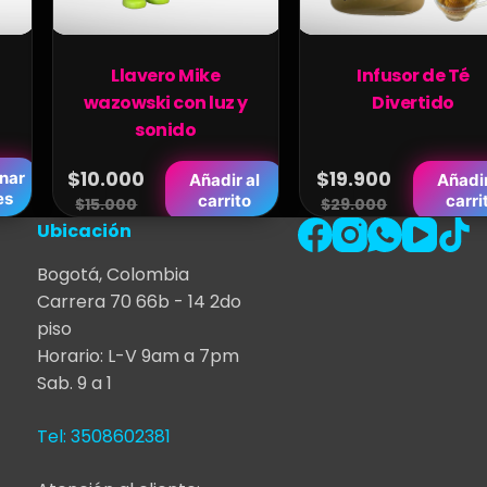
página
de
Llavero Mike
Infusor de Té
producto
wazowski con luz y
Divertido
sonido
$
10.000
$
19.900
nar
Añadir al
Añadir
es
Original
Current
Original
Current
carrito
carri
$
15.000
$
29.000
price
price
price
price
Ubicación
was:
is:
was:
is:
Bogotá, Colombia
$15.000.
$10.000.
$29.000.
$19.900.
Carrera 70 66b - 14 2do
piso
Horario: L-V 9am a 7pm
Sab. 9 a 1
Tel: 3508602381