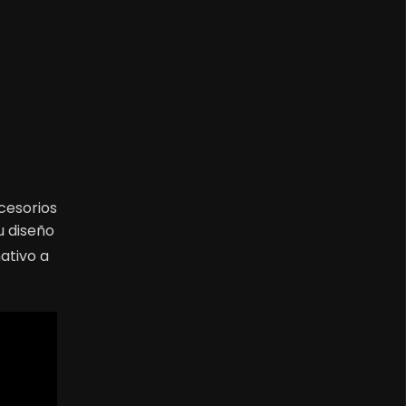
cesorios
u diseño
mativo a