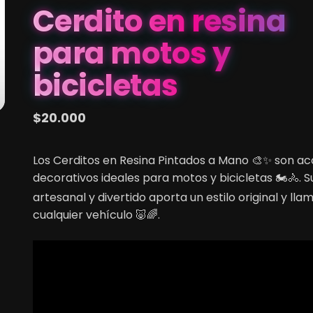
Cerdito en resina
motos
y
para motos y
bicicletas
cantidad
bicicletas
$
20.000
Los Cerditos en Resina Pintados a Mano 🎨✨ son ac
decorativos ideales para motos y bicicletas 🏍️🚴. S
artesanal y divertido aporta un estilo original y lla
cualquier vehículo 🐷🌈.