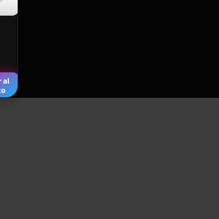
 al
to