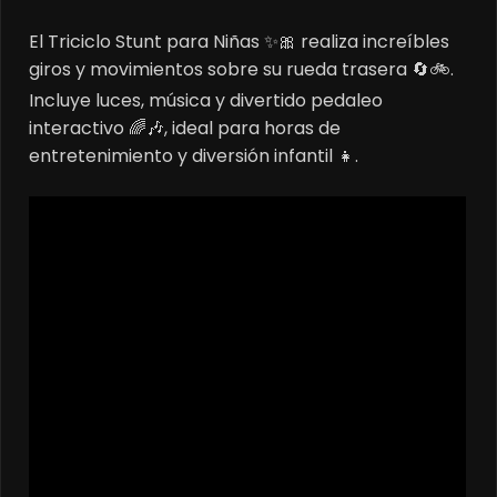
price
price
El Triciclo Stunt para Niñas ✨🎀 realiza increíbles
was:
is:
giros y movimientos sobre su rueda trasera 🔄🚲.
$65.000.
$50.000.
Incluye luces, música y divertido pedaleo
interactivo 🌈🎶, ideal para horas de
entretenimiento y diversión infantil 👧.