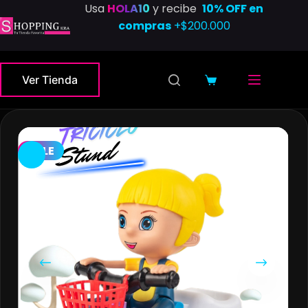
Saltar
Usa
HOLA10
y recibe
10% OFF en
al
compras
+$200.000
contenido
Ver Tienda
Carro
de
compra
SALE