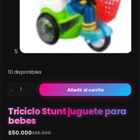
10 disponibles
Triciclo
Añadir al carrito
Stunt
juguete
para
Triciclo Stunt juguete para
bebes
bebes
cantidad
$
50.000
$
65.000
Original
Current