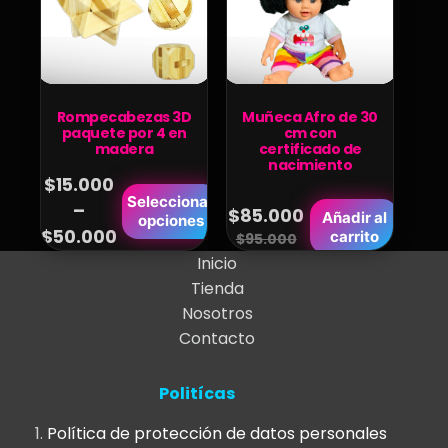
Rompecabezas 3D
Muñeca Afro de 30
paquete por 4 en
cm con
madera
certificado de
nacimiento
$
15.000
Este
Seleccionar
–
$
85.000
Añadir al
Price
opciones
producto
$
50.000
Original
Current
carrito
$
95.000
range:
tiene
Inicio
price
price
$15.000
múltiples
Tienda
was:
is:
variantes.
through
Nosotros
$95.000.
$85.000.
Las
$50.000
Contacto
opciones
se
Politícas
pueden
elegir
Política de protección de datos personales