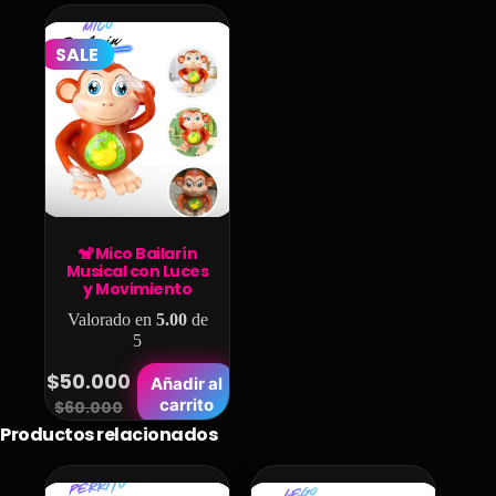
was:
is:
was:
is:
$59.900.
$50.000.
$65.000.
$50.000.
SALE
🐒 Mico Bailarín
Musical con Luces
y Movimiento
Valorado en
5.00
de
5
$
50.000
Añadir al
Original
Current
carrito
$
60.000
Productos relacionados
price
price
was:
is:
$60.000.
$50.000.