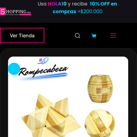
Saltar
Usa
HOLA10
y recibe
10% OFF en
al
compras
+$200.000
contenido
Ver Tienda
Carro
de
compra