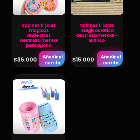
Sppiner frijoles
Spinner frijoles
magicos
magicos latica
antiestres
destreza mental –
destreza mental
Blanco
pentagono
Añadir al
Añadir al
$
35.000
$
15.000
carrito
carrito