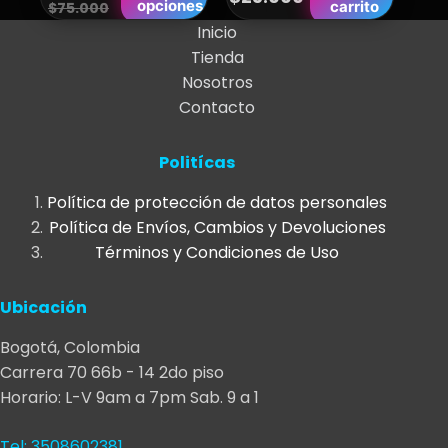
Original
Current
opciones
carrito
producto
$
75.000
price
price
Inicio
tiene
Tienda
was:
is:
múltiples
Nosotros
variantes.
$75.000.
$65.000.
Contacto
Las
opciones
se
Politícas
pueden
Política de protección de datos personales
elegir
Política de Envíos, Cambios y Devoluciones
en
Términos y Condiciones de Uso
la
página
Ubicación
de
producto
Bogotá, Colombia
Carrera 70 66b - 14 2do piso
Horario: L-V 9am a 7pm Sab. 9 a 1
Tel: 3508602381