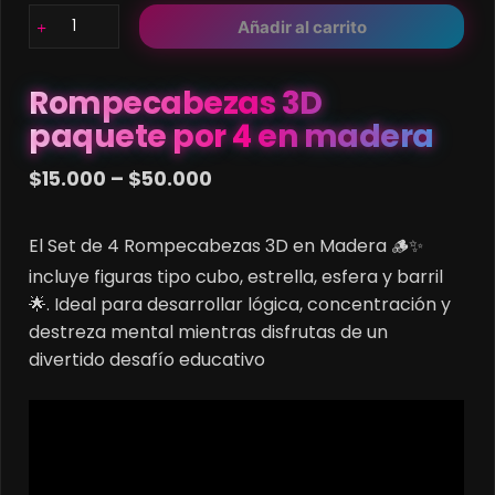
Rompecabezas
Añadir al carrito
3D
paquete
por
Rompecabezas 3D
4
paquete por 4 en madera
en
madera
Price
$
15.000
–
$
50.000
cantidad
range:
$15.000
El Set de 4 Rompecabezas 3D en Madera 🪵✨
through
incluye figuras tipo cubo, estrella, esfera y barril
$50.000
🌟. Ideal para desarrollar lógica, concentración y
destreza mental mientras disfrutas de un
divertido desafío educativo