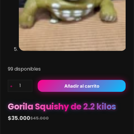
99 disponibles
Gorila
Añadir al carrito
Squishy
de
2.2
Gorila Squishy de 2.2 kilos
kilos
cantidad
$
35.000
$
45.000
Original
Current
price
price