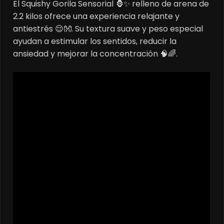
El Squishy Gorila Sensorial 🦍✨ relleno de arena de
was:
is:
2.2 kilos ofrece una experiencia relajante y
$45.000.
$35.000.
antiestrés 😌👐. Su textura suave y peso especial
ayudan a estimular los sentidos, reducir la
ansiedad y mejorar la concentración 🧠🌈.