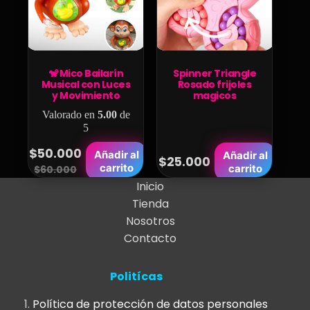
pueden
elegir
en
la
página
🐒 Mico Bailarín
Spinner Triangle
Musical con Luces
Rosado frijoles
de
y Movimiento
magicos
producto
Valorado en
5.00
de
5
$
50.000
Añadir al
Añadir al
$
25.000
Original
Current
carrito
carrito
$
60.000
price
price
Inicio
Tienda
was:
is:
Nosotros
$60.000.
$50.000.
Contacto
Politícas
Política de protección de datos personales