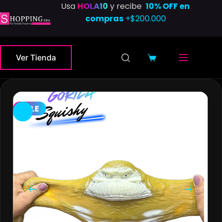
Saltar
Usa
HOLA10
y recibe
10% OFF en
al
compras
+$200.000
contenido
Ver Tienda
Carro
de
compra
SALE