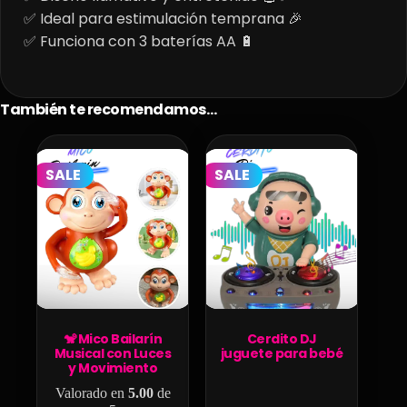
✅ Ideal para estimulación temprana 🎉
✅ Funciona con 3 baterías AA 🔋
También te recomendamos…
SALE
SALE
🐒 Mico Bailarín
Cerdito DJ
Musical con Luces
juguete para bebé
y Movimiento
Valorado en
5.00
de