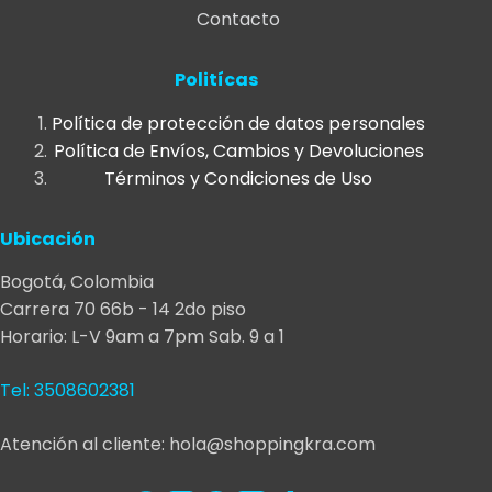
Contacto
Las
opciones
se
Politícas
pueden
Política de protección de datos personales
elegir
Política de Envíos, Cambios y Devoluciones
en
Términos y Condiciones de Uso
la
página
Ubicación
de
producto
Bogotá, Colombia
Carrera 70 66b - 14 2do piso
Horario: L-V 9am a 7pm Sab. 9 a 1
Tel: 3508602381
Atención al cliente: hola@shoppingkra.com