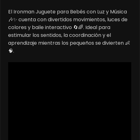
price
price
El Ironman Juguete para Bebés con Luz y Música
was:
is:
🎶✨ cuenta con divertidos movimientos, luces de
$65.000.
$50.000.
colores y baile interactivo 🔄🌈. Ideal para
estimular los sentidos, la coordinación y el
aprendizaje mientras los pequeños se divierten 👶
🧠.