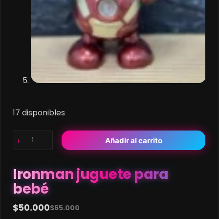
17 disponibles
Ironman
Añadir al carrito
juguete
para
bebé
Ironman juguete para
cantidad
bebé
$
50.000
$
65.000
Original
Current