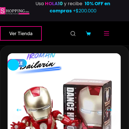
Saltar
Usa
HOLA10
y recibe
10% OFF en
al
compras
+$200.000
contenido
Ver Tienda
Carro
de
compra
SALE