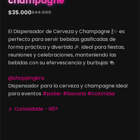
champagne
cantidad
$
35.000
$
44.000
Original
Current
price
price
El Dispensador de Cerveza y Champagne 🍾✨ es
was:
is:
perfecto para servir bebidas gasificadas de
$44.000.
$35.000.
forma práctica y divertida 🎉. Ideal para fiestas,
reuniones y celebraciones, manteniendo las
bebidas con su efervescencia y burbujas 🍻.
@shoppingkra
Dispensador para la cerveza y champagne ideal
para eventos
#poker
#bavaria
#colombia
♬ Curiosidade - N5?