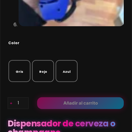
Color
Gris
Rojo
Azul
Dispensador
Añadir al carrito
de
cerveza
o
Dispensador de cerveza o
champagne