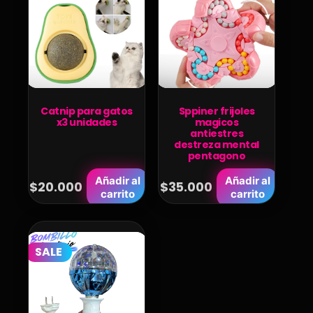
Catnip para gatos
Sppiner frijoles
x3 unidades
magicos
antiestres
destreza mental
pentagono
Añadir al
Añadir al
$
20.000
$
35.000
carrito
carrito
SALE