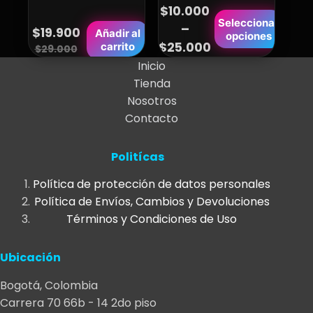
$
10.000
Este
Seleccionar
–
$
19.900
Añadir al
Price
opciones
producto
$
25.000
Original
Current
carrito
$
29.000
range:
tiene
price
price
Inicio
$10.000
múltiples
Tienda
was:
is:
variantes.
through
Nosotros
$29.000.
$19.900.
Las
$25.000
Contacto
opciones
se
Politícas
pueden
elegir
Política de protección de datos personales
en
Política de Envíos, Cambios y Devoluciones
la
Términos y Condiciones de Uso
página
de
Ubicación
producto
Bogotá, Colombia
Carrera 70 66b - 14 2do piso