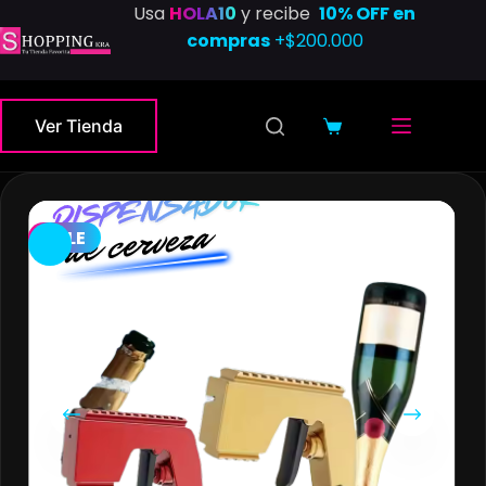
Saltar
Usa
HOLA10
y recibe
10% OFF en
al
compras
+$200.000
contenido
Ver Tienda
Carro
de
compra
SALE