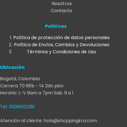
Nosotros
variantes.
variantes.
Contacto
Las
Las
opciones
opciones
se
se
Politícas
pueden
pueden
Política de protección de datos personales
elegir
elegir
Política de Envíos, Cambios y Devoluciones
en
en
Términos y Condiciones de Uso
la
la
página
página
Ubicación
de
de
producto
producto
Bogotá, Colombia
Carrera 70 66b - 14 2do piso
Horario: L-V 9am a 7pm Sab. 9 a 1
Tel: 3508602381
Atención al cliente: hola@shoppingkra.com