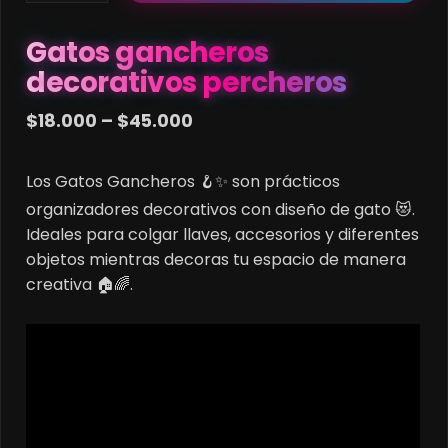
decorativos
percheros
Gatos gancheros
cantidad
decorativos percheros
Price
$
18.000
–
$
45.000
range:
$18.000
Los Gatos Gancheros 🪝✨ son prácticos
through
organizadores decorativos con diseño de gato 😻.
$45.000
Ideales para colgar llaves, accesorios y diferentes
objetos mientras decoras tu espacio de manera
creativa 🏠🌈.