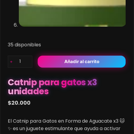
35 disponibles
Catnip
Añadir al carrito
para
gatos
x3
Catnip para gatos x3
unidades
unidades
cantidad
$
20.000
El Catnip para Gatos en Forma de Aguacate x3 🐱
✨ es un juguete estimulante que ayuda a activar