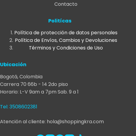
Contacto
Las
opciones
se
Politícas
pueden
Política de protección de datos personales
elegir
Política de Envíos, Cambios y Devoluciones
en
Términos y Condiciones de Uso
la
página
Ubicación
de
producto
Bogotá, Colombia
Carrera 70 66b - 14 2do piso
Horario: L-V 9am a 7pm Sab. 9 a 1
Tel: 3508602381
Atención al cliente: hola@shoppingkra.com