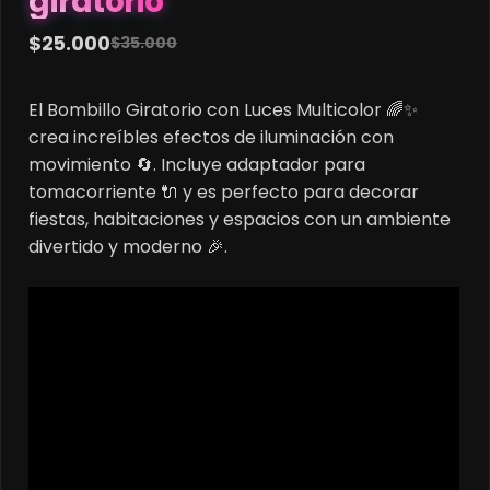
giratorio
$
25.000
$
35.000
Original
Current
price
price
El Bombillo Giratorio con Luces Multicolor 🌈✨
was:
is:
crea increíbles efectos de iluminación con
$35.000.
$25.000.
movimiento 🔄. Incluye adaptador para
tomacorriente 🔌 y es perfecto para decorar
fiestas, habitaciones y espacios con un ambiente
divertido y moderno 🎉.