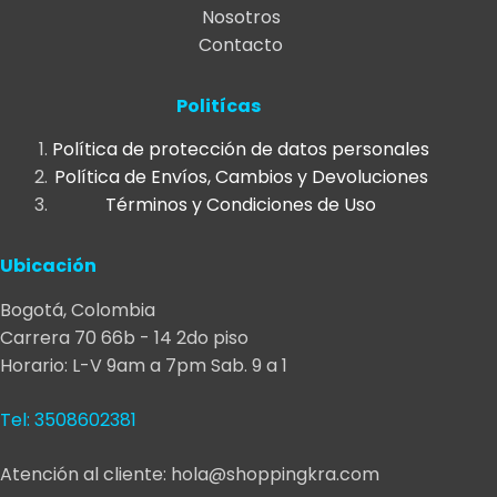
Nosotros
variantes.
$44.000.
$35.000.
$29.000.
$19.900.
Contacto
Las
opciones
se
Politícas
pueden
Política de protección de datos personales
elegir
Política de Envíos, Cambios y Devoluciones
en
Términos y Condiciones de Uso
la
página
Ubicación
de
producto
Bogotá, Colombia
Carrera 70 66b - 14 2do piso
Horario: L-V 9am a 7pm Sab. 9 a 1
Tel: 3508602381
Atención al cliente: hola@shoppingkra.com