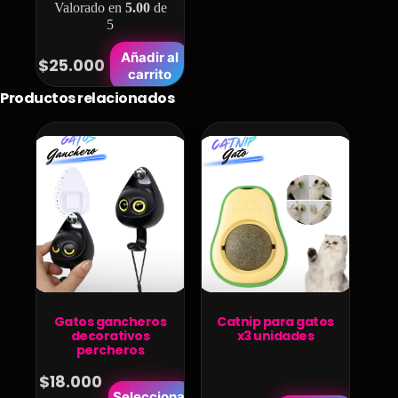
Valorado en
5.00
de
5
Añadir al
$
25.000
carrito
Productos relacionados
Gatos gancheros
Catnip para gatos
decorativos
x3 unidades
percheros
$
18.000
Este
Seleccionar