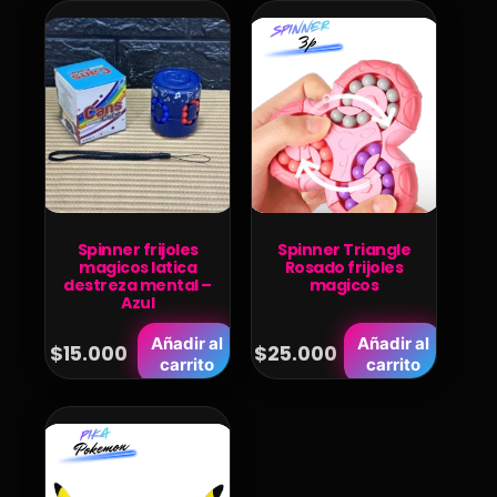
Spinner frijoles
Spinner Triangle
magicos latica
Rosado frijoles
destreza mental –
magicos
Azul
Añadir al
Añadir al
$
15.000
$
25.000
carrito
carrito