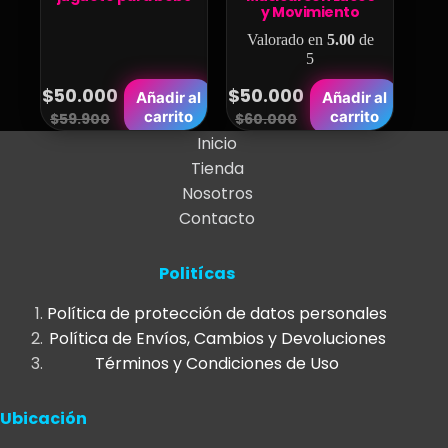
de
y Movimiento
producto
Valorado en
5.00
de
5
$
50.000
$
50.000
Añadir al
Añadir al
Original
Current
Original
Current
carrito
carrito
$
59.900
$
60.000
price
price
price
price
Inicio
Tienda
was:
is:
was:
is:
Nosotros
$59.900.
$50.000.
$60.000.
$50.000.
Contacto
Politícas
Política de protección de datos personales
Política de Envíos, Cambios y Devoluciones
Términos y Condiciones de Uso
Ubicación