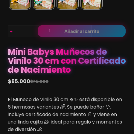
Mini
Añadir al carrito
Babys
Muñecos
de
Mini Babys Muñecos de
Vinilo
Vinilo 30 cm con Certificado
30
de Nacimiento
cm
con
$
65.000
$
75.000
Certificado
Original
Current
de
price
price
Nacimiento
El Muñeco de Vinilo 30 cm 🎀✨ está disponible en
was:
is:
cantidad
6 hermosas variantes 🌈. Se puede bañar 💦,
$75.000.
$65.000.
incluye certificado de nacimiento 📄 y viene en
una linda cajita 🎁, ideal para regalo y momentos
de diversión 👶