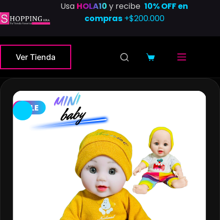
Saltar
Usa
HOLA10
y recibe
10% OFF en
al
compras
+$200.000
contenido
Ver Tienda
Carro
de
compra
SALE