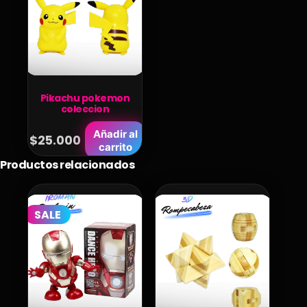
Pikachu pokemon
coleccion
Añadir al
$
25.000
carrito
Productos relacionados
SALE