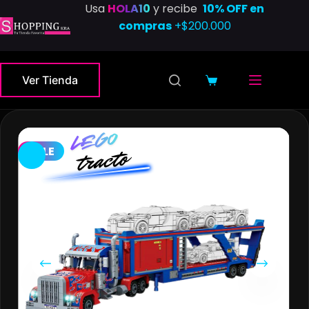
Saltar
Usa
HOLA10
y recibe
10% OFF en
al
compras
+$200.000
contenido
Ver Tienda
Carro
de
compra
SALE