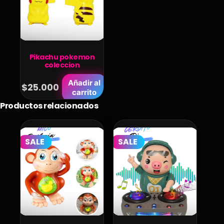
Pikachu pokemon
coleccion
Añadir al
$
25.000
carrito
Productos relacionados
SALE
SALE