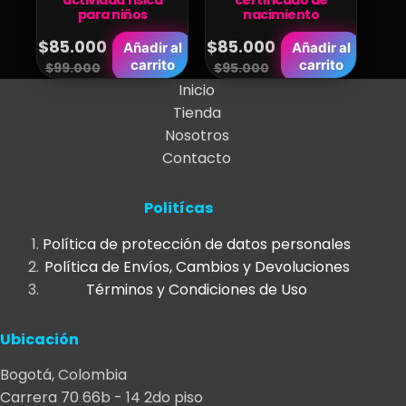
para niños
nacimiento
$
85.000
$
85.000
Añadir al
Añadir al
Original
Current
Original
Current
carrito
carrito
$
99.000
$
95.000
price
price
Inicio
price
price
Tienda
was:
is:
was:
is:
Nosotros
$99.000.
$85.000.
$95.000.
$85.000.
Contacto
Politícas
Política de protección de datos personales
Política de Envíos, Cambios y Devoluciones
Términos y Condiciones de Uso
Ubicación
Bogotá, Colombia
Carrera 70 66b - 14 2do piso