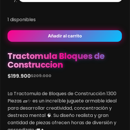
1 disponibles
Añadir al carrito
Tractomula Bloques de
Construccion
$
199.900
$
209.000
Original
Current
price
price
La Tractomula de Bloques de Construcción 1300
was:
is:
Piezas 🧱✨ es un increíble juguete armable ideal
$209.000.
$199.900.
para desarrollar creatividad, concentración y
destreza mental 🧠. Su diseño realista y gran
cantidad de piezas ofrecen horas de diversión y
aprendizaje 🚛🔥.