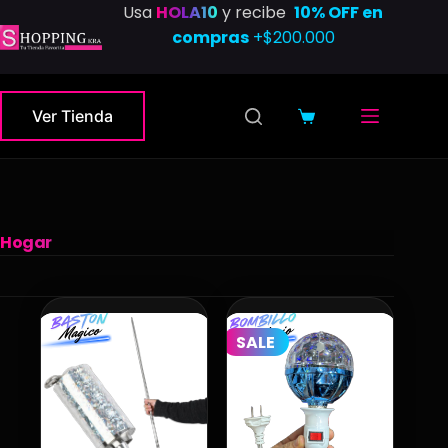
Saltar
Usa
HOLA10
y recibe
10% OFF en
al
compras
+$200.000
contenido
Ver Tienda
Carro
de
compra
Hogar
SALE