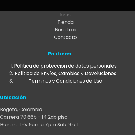
variantes.
through
Las
$25.000
Inicio
opciones
Tienda
se
Nosotros
pueden
Contacto
elegir
en
Politícas
la
página
Política de protección de datos personales
de
Política de Envíos, Cambios y Devoluciones
producto
Términos y Condiciones de Uso
Ubicación
Bogotá, Colombia
Carrera 70 66b - 14 2do piso
Horario: L-V 9am a 7pm Sab. 9 a 1