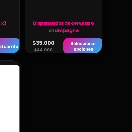
 x3
Dispensador de cerveza o
champagne
$
35.000
Seleccionar
l carrito
opciones
$
44.000