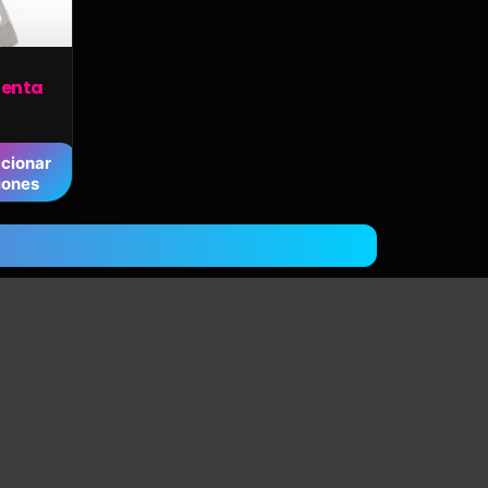
ienta
cionar
iones