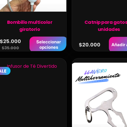
Bombillo multicolor
Catnip para gatos
giratorio
unidades
$
25.000
Seleccionar
$
20.000
Añadir a
opciones
$
35.000
ALE