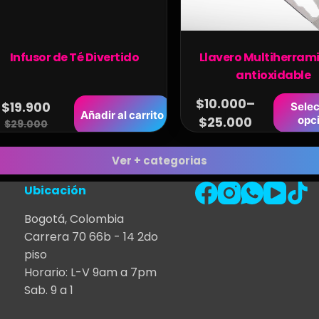
Infusor de Té Divertido
Llavero Multiherram
antioxidable
$
10.000
–
$
19.900
Selec
Añadir al carrito
opc
$
25.000
$
29.000
Ver + categorias
Ubicación
Bogotá, Colombia
Carrera 70 66b - 14 2do
piso
Horario: L-V 9am a 7pm
Sab. 9 a 1