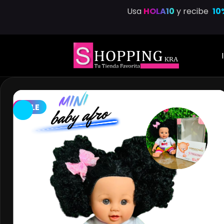
Saltar
Usa
HOLA10
y recibe
10
al
contenido
SALE