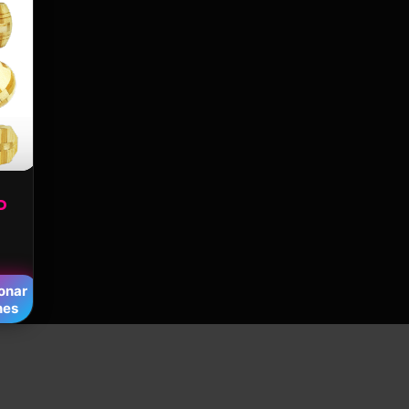
D
n
onar
nes