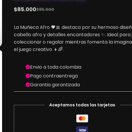
$
85.000
$
95.000
Original
Current
price
price
La Muñeca Afro 🖤🎀 destaca por su hermoso diseñ
was:
is:
cabello afro y detalles encantadores ✨. Ideal para 
$95.000.
$85.000.
coleccionar o regalar mientras fomenta la imagina
el juego creativo 👧🌈.
Envio a toda colombia
Pago contraentrega
Garantia garantizada
Aceptamos todas las tarjetas