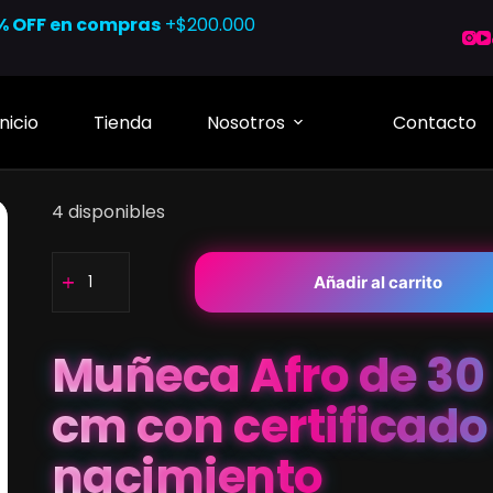
% OFF en compras
+$200.000
Inicio
Tienda
Nosotros
Contacto
4 disponibles
Muñeca
Añadir al carrito
Afro
de
30
Muñeca Afro de 30
cm
con
cm con certificado
certificado
de
nacimiento
nacimiento
cantidad