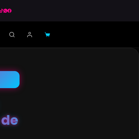
Carro
de
compra
 de