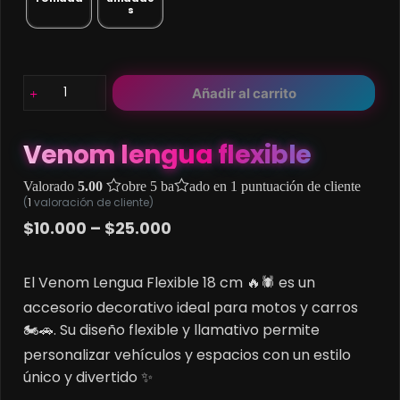
s
Venom
Añadir al carrito
lengua
flexible
cantidad
Venom lengua flexible
Valorado
5.00
sobre 5 basado en
1
puntuación de cliente
(
1
valoración de cliente)
Price
$
10.000
–
$
25.000
range:
$10.000
El Venom Lengua Flexible 18 cm 🔥🕷️ es un
through
accesorio decorativo ideal para motos y carros
$25.000
🏍️🚗. Su diseño flexible y llamativo permite
personalizar vehículos y espacios con un estilo
único y divertido ✨