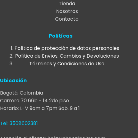
Tienda
múltiples
múltiples
Nosotros
variantes.
variantes.
Contacto
Las
Las
opciones
opciones
se
se
Politícas
pueden
pueden
Política de protección de datos personales
elegir
elegir
Política de Envíos, Cambios y Devoluciones
en
en
Términos y Condiciones de Uso
la
la
página
página
Ubicación
de
de
producto
producto
Bogotá, Colombia
Carrera 70 66b - 14 2do piso
Horario: L-V 9am a 7pm Sab. 9 a 1
Tel: 3508602381