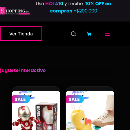
Saltar
Usa
HOLA10
y recibe
10% OFF en
al
compras
+$200.000
contenido
Ver Tienda
Carro
de
compra
juguete interactivo
SALE
SALE