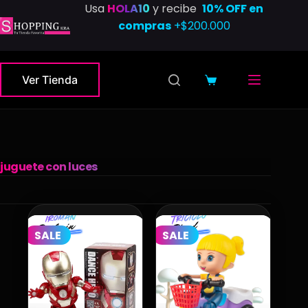
Saltar
Usa
HOLA10
y recibe
10% OFF en
al
compras
+$200.000
contenido
Ver Tienda
Carro
de
compra
juguete con luces
SALE
SALE