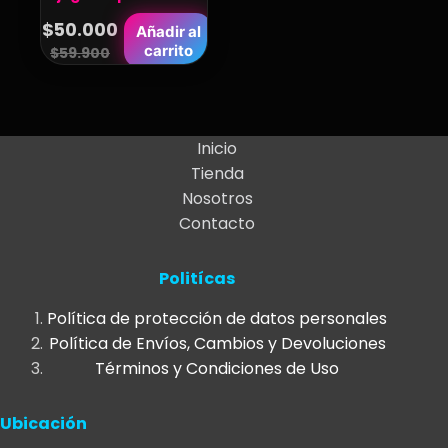
$
50.000
Añadir al
Original
Current
carrito
$
59.900
price
price
was:
is:
$59.900.
$50.000.
Inicio
Tienda
Nosotros
Contacto
Politícas
Política de protección de datos personales
Política de Envíos, Cambios y Devoluciones
Términos y Condiciones de Uso
Ubicación