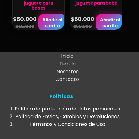
juguete para
juguete para bebé
bebes
$
50.000
$
50.000
Añadir al
Añadir al
Original
Current
Original
Current
carrito
carrito
$
65.000
$
59.900
price
price
price
price
was:
is:
was:
is:
$65.000.
$50.000.
$59.900.
$50.000.
Inicio
Tienda
Nosotros
Contacto
Politícas
Política de protección de datos personales
Política de Envíos, Cambios y Devoluciones
Términos y Condiciones de Uso