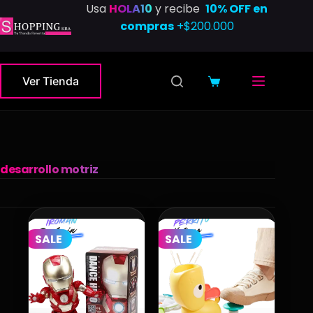
Saltar
Usa
HOLA10
y recibe
10% OFF en
al
compras
+$200.000
contenido
Ver Tienda
Carro
de
compra
desarrollo motriz
SALE
SALE