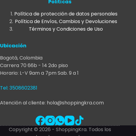
Politícas
en
la
la
página
Política de protección de datos personales
página
de
Política de Envíos, Cambios y Devoluciones
de
producto
Términos y Condiciones de Uso
producto
Ubicación
Bogotá, Colombia
Carrera 70 66b - 14 2do piso
Horario: L-V 9am a 7pm Sab. 9 a 1
Tel: 3508602381
Atención al cliente: hola@shoppingkra.com
Copyright © 2026 - ShoppingKra. Todos los