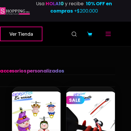
Saltar
Usa
HOLA10
y recibe
10% OFF en
al
compras
+$200.000
contenido
Ver Tienda
Carro
de
compra
accesorios personalizados
SALE