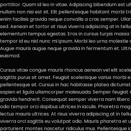
porttitor. Quam id leo in vitae. Adipiscing bibendum est ult
nullam non nisi est sit. Elit pellentesque habitant morbi 
enim facilisis gravida neque convallis a cras semper. Ul
sed. Aenean et tortor at risus viverra adipiscing at in tell
elementum tempus egestas. Eros in cursus turpis massa ti
tempor id eu nisl nunc mi ipsum. Morbi leo urna molestie 
Augue mauris augue neque gravida in fermentum et. Ult
euismod.
Cursus vitae congue mauris rhoncus aenean vel elit scele
sagittis purus sit amet. Feugiat scelerisque varius morbi 
pellentesque sit. Cursus in hac habitasse platea dictumst 
sapien et ligula ullamcorper malesuada. Semper feugiat n
gravida hendrerit. Consequat semper viverra nam libero 
odio tempor orci dapibus ultrices in iaculis. Pharetra m
lectus mauris ultrices. At risus viverra adipiscing at in tel
viverra orci sagittis eu volutpat odio. Mauris pharetra et 
parturient montes nascetur ridiculus mus. Pellentesque id