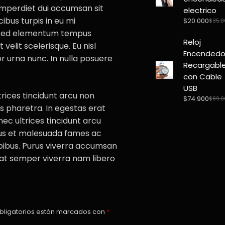
imperdiet dui accumsan sit
electrico
ibus turpis in eu mi
$
20.000
$
35.0
Origi
Curr
 sed elementum tempus
pric
pric
Reloj
was:
is:
velit scelerisque. Eu nisl
Encendedo
$35.
$20.
or urna nunc. In nulla posuere
Recargabl
con Cable
USB
trices tincidunt arcu non
$
74.900
$
89.0
Origi
Curr
 pharetra. In egestas erat
pric
pric
nec ultrices tincidunt arcu
was:
is:
etus et malesuada fames ac
$89.
$74.
apibus. Purus viverra accumsan
equat semper viverra nam libero
bligatorios están marcados con
*