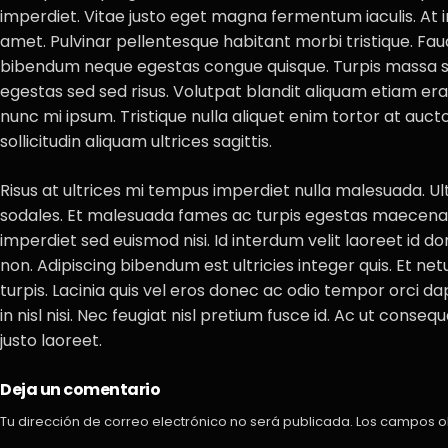
imperdiet. Vitae justo eget magna fermentum iaculis. At 
amet. Pulvinar pellentesque habitant morbi tristique. Fauc
bibendum neque egestas congue quisque. Turpis massa
egestas sed sed risus. Volutpat blandit aliquam etiam erat 
nunc mi ipsum. Tristique nulla aliquet enim tortor at auct
sollicitudin aliquam ultrices sagittis.
Risus at ultrices mi tempus imperdiet nulla malesuada. Ul
sodales. Et malesuada fames ac turpis egestas maecenas
imperdiet sed euismod nisi. Id interdum velit laoreet id do
non. Adipiscing bibendum est ultricies integer quis. Et n
turpis. Lacinia quis vel eros donec ac odio tempor orci d
in nisl nisi. Nec feugiat nisl pretium fusce id. Ac ut cons
justo laoreet.
Deja un comentario
Tu dirección de correo electrónico no será publicada.
Los campos o