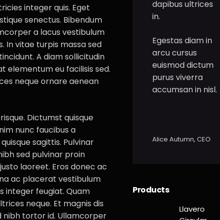
dapibus ultrices
ricies integer quis. Eget
in.
tristique senectus. Bibendum
lamcorper a lacus vestibulum
Egestas diam in
us. In vitae turpis massa sed
arcu cursus
ncidunt. A diam sollicitudin
euismod dictum
at elementum eu facilisis sed.
purus viverra
rices neque ornare aenean
accumsan in nisl.
risque. Dictumst quisque
enim nunc faucibus a
Alice Autumn, CEO
quisque sagittis. Pulvinar
ibh sed pulvinar proin
justo laoreet. Eros donec ac
agna ac placerat vestibulum
Products
lus integer feugiat. Quam
ultrices neque. Et magnis dis
Llavero
 nibh tortor id. Ullamcorper