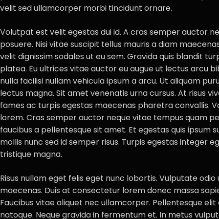
velit sed ullamcorper morbi tincidunt ornare.
Volutpat est velit egestas dui id. A cras semper auctor neq
posuere. Nisi vitae suscipit tellus mauris a diam maecena
velit dignissim sodales ut eu sem. Gravida quis blandit tur
platea. Eu ultrices vitae auctor eu augue ut lectus arc
nulla facilisi nullam vehicula ipsum a arcu. Ut aliquam pur
lectus magna. Sit amet venenatis urna cursus. At risus vi
fames ac turpis egestas maecenas pharetra convallis. Va
lorem. Cras semper auctor neque vitae tempus quam pe
faucibus a pellentesque sit amet. Et egestas quis ipsum su
mollis nunc sed id semper risus. Turpis egestas integer e
tristique magna.
Risus nullam eget felis eget nunc lobortis. Vulputate odio
maecenas. Duis at consectetur lorem donec massa sapien
Faucibus vitae aliquet nec ullamcorper. Pellentesque elit
natoque. Neque gravida in fermentum et. In metus vulputa