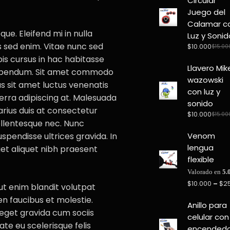
Circular
Juego del
Calamar c
ue. Eleifend mi in nulla
Luz y Sonid
s sed enim. Vitae nunc sed
$
10.000
$
15.00
Origi
Curre
pis cursus in hac habitasse
price
price
Llavero Mik
was:
is:
u bibendum. Sit amet commodo
wazowski
$15.0
$10.0
us sit amet luctus venenatis
con luz y
verra adipiscing at. Malesuada
sonido
rius duis at consectetur
$
10.000
$
15.00
Origi
Curre
llentesque nec. Nunc
price
price
Venom
spendisse ultrices gravida. In
was:
is:
lengua
get aliquet nibh praesent
$15.0
$10.0
flexible
Valorado en
5.
$
10.000
–
$
2
 ut enim blandit volutpat
 faucibus et molestie.
Anillo para
 eget gravida cum sociis
celular con
te eu scelerisque felis
encended