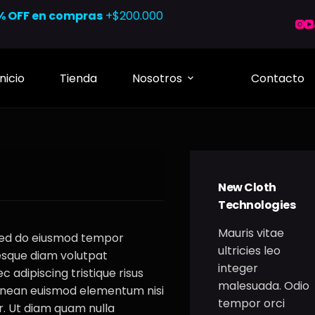
% OFF en compras
+$200.000
Inicio
Tienda
Nosotros
Contacto
New Cloth
Technologies
Mauris vitae
 sed do eiusmod tempor
ultricies leo
tesque diam volutpat
integer
adipiscing tristique risus
malesuada. Odio
aenean euismod elementum nisi
tempor orci
r. Ut diam quam nulla