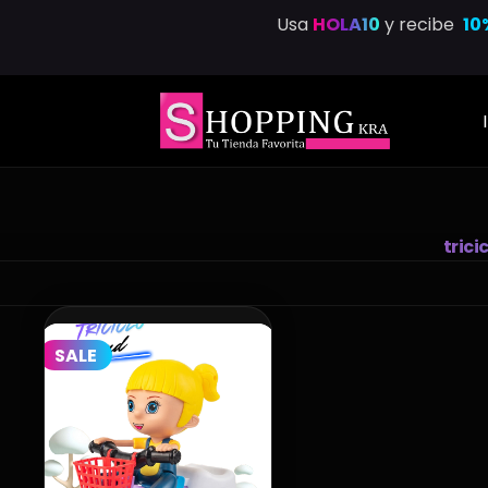
Saltar
Usa
HOLA10
y recibe
10
al
contenido
trici
SALE