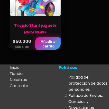
Triciclo Stunt juguete
para bebes
$
50.000
Añadir al
Original
Current
carrito
$
65.000
price
price
was:
is:
$65.000.
$50.000.
Inicio
Politícas
Tienda
Política de
Nosotros
protección de datos
Contacto
personales
Política de Envíos,
Cambios y
Devoluciones