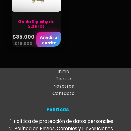
Gorila Squishy de
2.2 kilos
$
35.000
Añadir al
Original
Current
carrito
$
45.000
price
price
was:
is:
$45.000.
$35.000.
Inicio
Tienda
Nosotros
Contacto
Politícas
Política de protección de datos personales
Política de Envíos, Cambios y Devoluciones