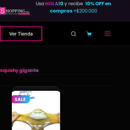
Saltar
Usa
HOLA10
y recibe
10% OFF en
al
compras
+$200.000
contenido
Ver Tienda
Carro
de
compra
squishy gigante
SALE