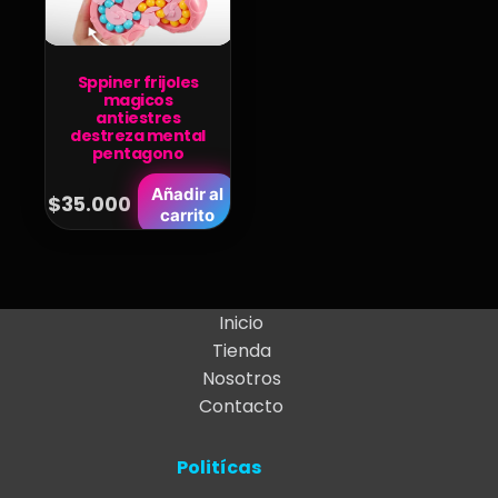
Sppiner frijoles
magicos
antiestres
destreza mental
pentagono
Añadir al
$
35.000
carrito
Inicio
Tienda
Nosotros
Contacto
Politícas