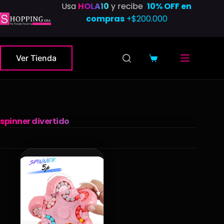
Saltar
Usa
HOLA10
y recibe
10% OFF en
al
compras
+$200.000
contenido
Ver Tienda
Carro
de
compra
spinner divertido