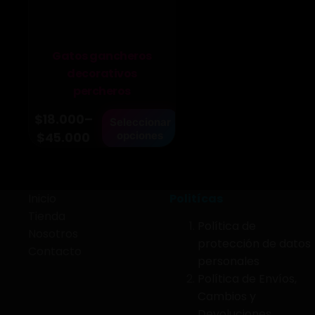
Gatos gancheros
decorativos
percheros
$
18.000
–
Este
Seleccionar
Price
opciones
$
45.000
producto
range:
tiene
$18.000
múltiples
variantes.
through
Inicio
Politícas
Las
$45.000
Tienda
opciones
Política de
Nosotros
se
protección de datos
Contacto
pueden
personales
elegir
Política de Envíos,
en
Cambios y
la
Devoluciones