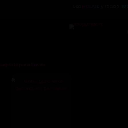
Saltar
Usa
HOLA10
y recibe
10
al
contenido
soporte para llaves