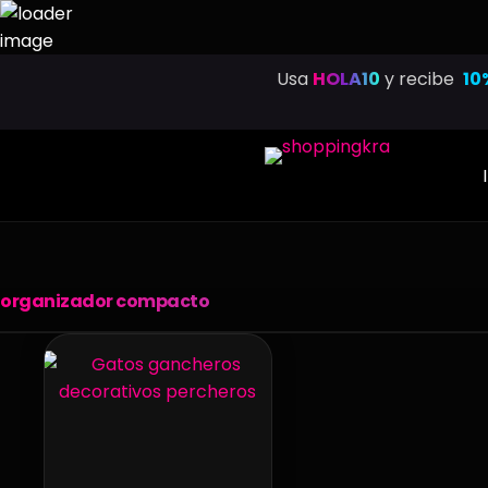
Saltar
Usa
HOLA10
y recibe
10
al
contenido
organizador compacto