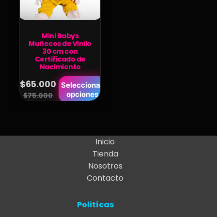
Mini Babys
Muñecos de Vinilo
30 cm con
Certificado de
Nacimiento
Este
$
65.000
Seleccionar
Original
Current
opciones
producto
$
75.000
price
price
tiene
was:
is:
múltiples
variantes.
$75.000.
$65.000.
Inicio
Las
Tienda
opciones
Nosotros
se
Contacto
pueden
elegir
Politícas
en