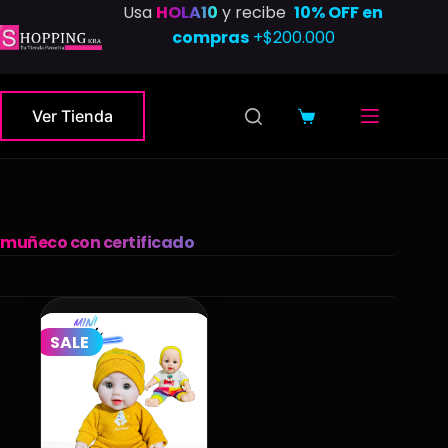
Saltar
Usa
HOLA10
y recibe
10% OFF en
al
compras
+$200.000
contenido
Ver Tienda
Carro
de
compra
muñeco con certificado
SALE