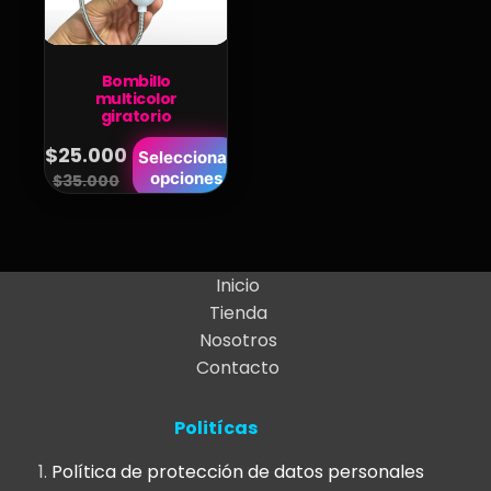
Bombillo
multicolor
giratorio
Este
$
25.000
Seleccionar
Original
Current
opciones
producto
$
35.000
price
price
tiene
was:
is:
múltiples
variantes.
$35.000.
$25.000.
Inicio
Las
Tienda
opciones
Nosotros
se
Contacto
pueden
elegir
Politícas
en
la
Política de protección de datos personales
página