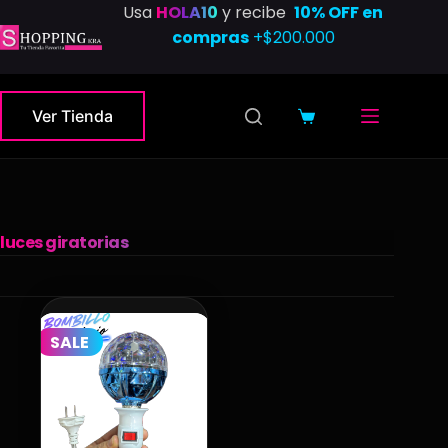
Saltar
Usa
HOLA10
y recibe
10% OFF en
al
compras
+$200.000
contenido
Ver Tienda
Carro
de
compra
luces giratorias
SALE