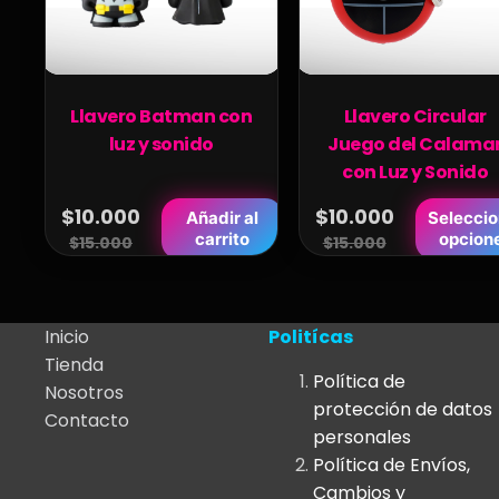
Llavero Batman con
Llavero Circular
luz y sonido
Juego del Calama
con Luz y Sonido
$
10.000
Este
$
10.000
Añadir al
Seleccio
Original
Current
Original
Current
carrito
opcion
$
15.000
producto
$
15.000
price
price
price
price
tiene
was:
is:
was:
is:
múltiples
$15.000.
$10.000.
variantes.
$15.000.
$10.000.
Inicio
Politícas
Las
Tienda
Política de
opciones
Nosotros
protección de datos
se
Contacto
personales
pueden
Política de Envíos,
elegir
Cambios y
en