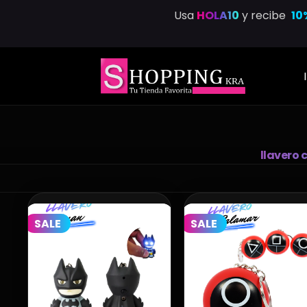
Saltar
Usa
HOLA10
y recibe
10
al
contenido
llavero 
SALE
SALE