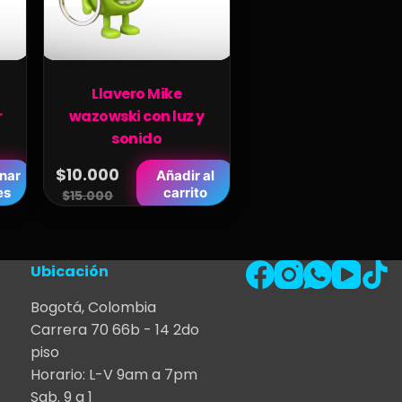
Llavero Mike
r
wazowski con luz y
sonido
$
10.000
nar
Añadir al
Original
Current
es
carrito
$
15.000
price
price
was:
is:
$15.000.
$10.000.
Ubicación
Bogotá, Colombia
Carrera 70 66b - 14 2do
piso
Horario: L-V 9am a 7pm
Sab. 9 a 1