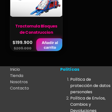
Tractomula Bloques
de Construccion
$
199.900
Añadir al
Original
Current
carrito
$
209.000
price
price
was:
is:
$209.000.
$199.900.
Inicio
Politícas
Tienda
Política de
Nosotros
protección de datos
Contacto
personales
Política de Envíos,
Cambios y
Devoluciones