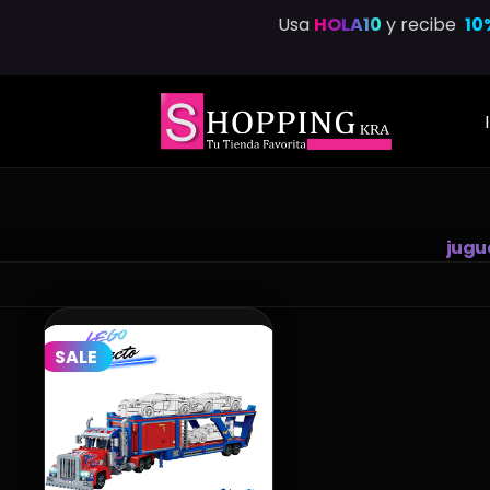
Saltar
Usa
HOLA10
y recibe
10
al
contenido
jugu
SALE