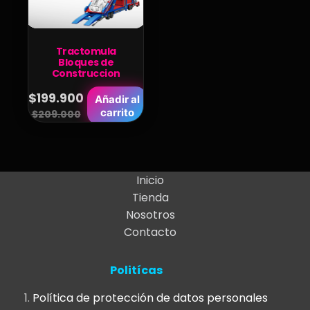
Tractomula
Bloques de
Construccion
$
199.900
Añadir al
Original
Current
carrito
$
209.000
price
price
was:
is:
$209.000.
$199.900.
Inicio
Tienda
Nosotros
Contacto
Politícas
Política de protección de datos personales