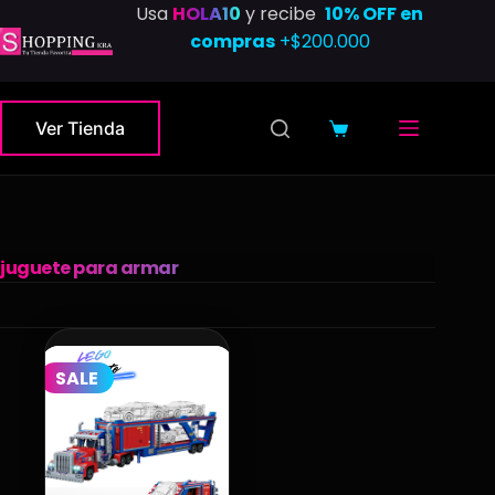
Saltar
Usa
HOLA10
y recibe
10% OFF en
al
compras
+$200.000
contenido
Ver Tienda
Carro
de
compra
juguete para armar
SALE