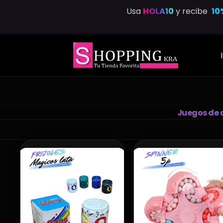
Saltar
Usa
HOLA10
y recibe
10
al
contenido
Juegos de 