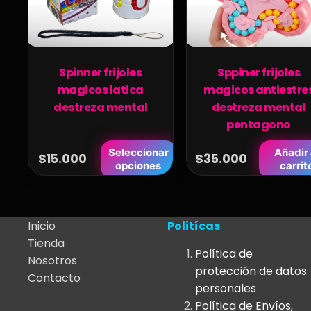
Spinner frijoles
Sppiner frijoles
magicos latica
magicos antiestre
destreza mental
destreza mental
pentagono
Este
Seleccionar
Añadir 
$
15.000
$
35.000
opciones
carrit
producto
tiene
múltiples
variantes.
Inicio
Politícas
Las
Tienda
Política de
opciones
Nosotros
protección de datos
se
Contacto
personales
pueden
Política de Envíos,
elegir