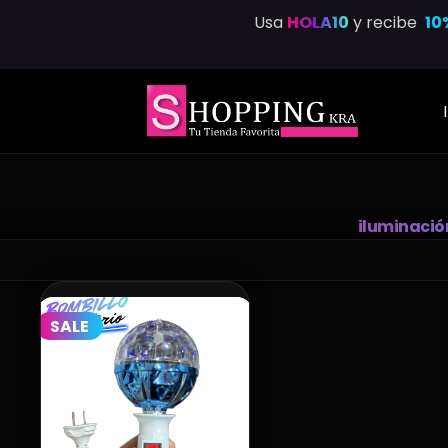
Saltar
Usa
HOLA10
y recibe
10
al
contenido
iluminació
SALE