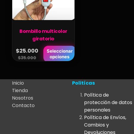
Bombillo multicolor
giratorio
Este
$
25.000
Seleccionar
Original
Current
opciones
producto
$
35.000
price
price
tiene
was:
is:
múltiples
variantes.
$35.000.
$25.000.
Inicio
Politícas
Las
Tienda
Política de
opciones
Nosotros
protección de datos
se
Contacto
personales
pueden
Política de Envíos,
elegir
Cambios y
en
Devoluciones
la