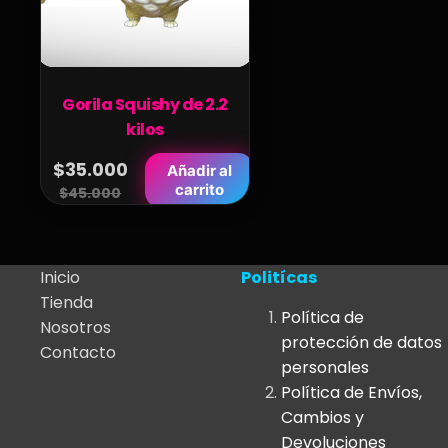
Gorila Squishy de 2.2
kilos
$
35.000
Añadir al
Original
Current
carrito
$
45.000
price
price
was:
is:
$45.000.
$35.000.
Inicio
Politícas
Tienda
Política de
Nosotros
protección de datos
Contacto
personales
Política de Envíos,
Cambios y
Devoluciones