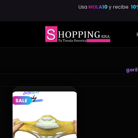
Saltar
Usa
HOLA10
y recibe
10
al
contenido
gori
SALE