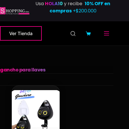
Saltar
Usa
HOLA10
y recibe
10% OFF en
al
compras
+$200.000
contenido
Ver Tienda
Carro
de
compra
gancho para llaves