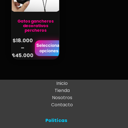
Gatos gancheros
decorativos
percheros
$
18.000
Este
Seleccionar
–
Price
opciones
producto
$
45.000
range:
tiene
$18.000
múltiples
variantes.
through
Las
$45.000
Inicio
opciones
Tienda
se
Nosotros
pueden
Contacto
elegir
en
Politícas
la