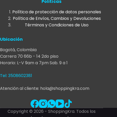
Politícas
la
página
Política de protección de datos personales
de
Política de Envíos, Cambios y Devoluciones
producto
Términos y Condiciones de Uso
Ubicación
Bogotá, Colombia
Carrera 70 66b - 14 2do piso
Horario: L-V 9am a 7pm Sab. 9 a 1
Tel: 3508602381
Atención al cliente: hola@shoppingkra.com
Copyright © 2026 - ShoppingKra. Todos los