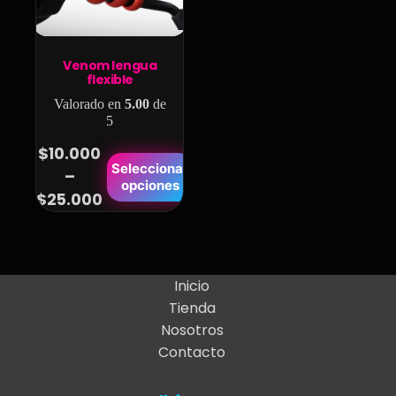
Venom lengua
flexible
Valorado en
5.00
de
5
$
10.000
Este
Seleccionar
–
Price
opciones
producto
$
25.000
range:
tiene
$10.000
múltiples
variantes.
through
Las
$25.000
Inicio
opciones
Tienda
se
Nosotros
pueden
Contacto
elegir
en