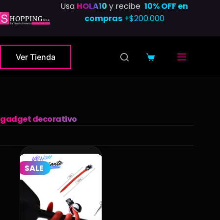
Saltar
Usa
HOLA10
y recibe
10% OFF en
al
compras
+$200.000
contenido
Ver Tienda
Carro
de
compra
gadget decorativo
SALE