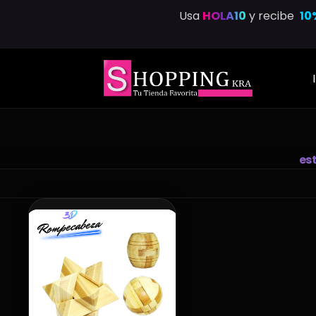
Saltar
Usa
HOLA10
y recibe
10
al
contenido
est