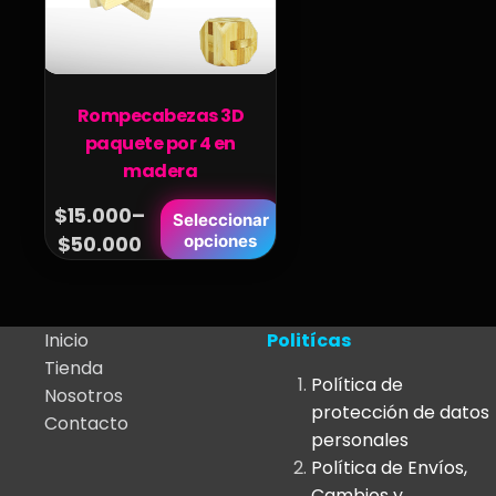
Rompecabezas 3D
paquete por 4 en
madera
$
15.000
–
Este
Seleccionar
Price
opciones
$
50.000
producto
range:
tiene
$15.000
múltiples
variantes.
through
Inicio
Politícas
Las
$50.000
Tienda
opciones
Política de
Nosotros
se
protección de datos
Contacto
pueden
personales
elegir
Política de Envíos,
en
Cambios y