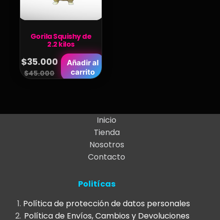
Gorila Squishy de
2.2 kilos
$
35.000
Añadir al
Original
Current
carrito
$
45.000
price
price
was:
is:
$45.000.
$35.000.
Inicio
Tienda
Nosotros
Contacto
Politícas
Política de protección de datos personales
Política de Envíos, Cambios y Devoluciones