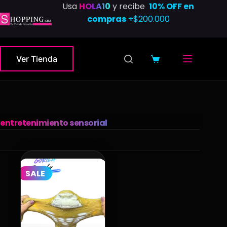
Saltar
Usa
HOLA10
y recibe
10% OFF en
al
compras
+$200.000
contenido
Ver Tienda
Carro
de
compra
entretenimiento sensorial
SALE