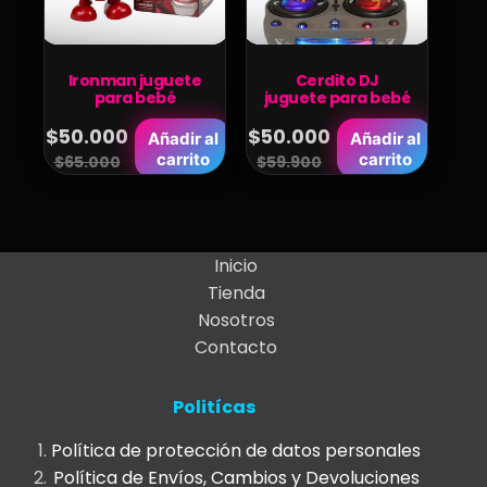
Ironman juguete
Cerdito DJ
para bebé
juguete para bebé
$
50.000
$
50.000
Añadir al
Añadir al
Original
Current
Original
Current
carrito
carrito
$
65.000
$
59.900
price
price
price
price
was:
is:
was:
is:
$65.000.
$50.000.
$59.900.
$50.000.
Inicio
Tienda
Nosotros
Contacto
Politícas
Política de protección de datos personales
Política de Envíos, Cambios y Devoluciones