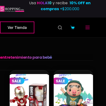
Saltar
Usa
HOLA10
y recibe
10% OFF en
al
compras
+$200.000
contenido
Ver Tienda
Carro
de
compra
entretenimiento para bebé
SALE
SALE