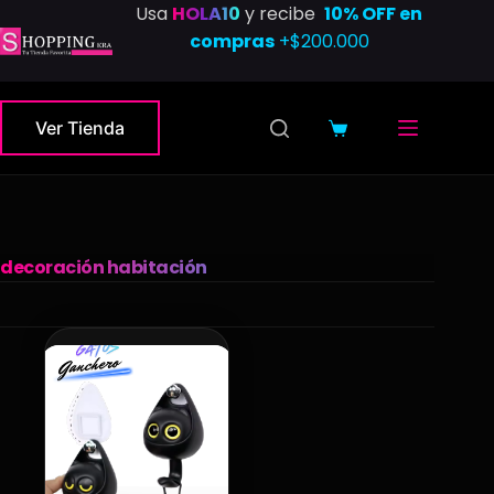
Saltar
Usa
HOLA10
y recibe
10% OFF en
al
compras
+$200.000
contenido
Ver Tienda
Carro
de
compra
decoración habitación