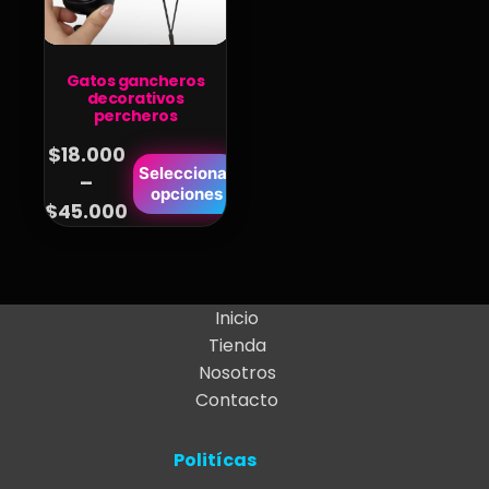
Gatos gancheros
decorativos
percheros
$
18.000
Este
Seleccionar
–
Price
opciones
producto
$
45.000
range:
tiene
$18.000
múltiples
variantes.
through
Las
$45.000
Inicio
opciones
Tienda
se
Nosotros
pueden
Contacto
elegir
en
Politícas
la