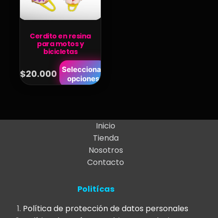
Cerdito en resina
para motos y
bicicletas
Este
Seleccionar
$
20.000
opciones
producto
tiene
múltiples
variantes.
Inicio
Las
Tienda
opciones
Nosotros
se
Contacto
pueden
elegir
Politícas
en
la
Política de protección de datos personales
página