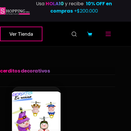
Saltar
Usa
HOLA10
y recibe
10% OFF en
al
compras
+$200.000
contenido
Ver Tienda
Carro
de
compra
cerditos decorativos