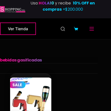
Saltar
Usa
HOLA10
y recibe
10% OFF en
al
compras
+$200.000
contenido
Ver Tienda
Carro
de
compra
bebidas gasificadas
SALE