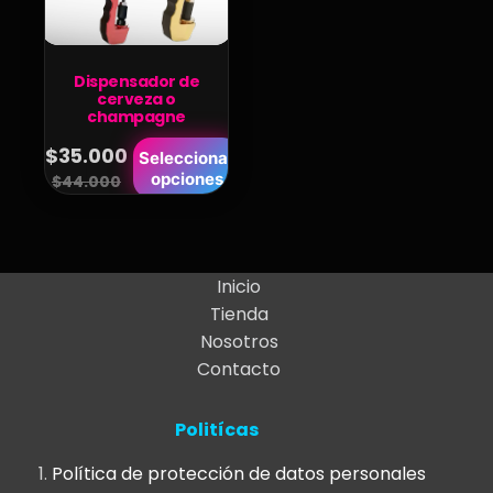
Dispensador de
cerveza o
champagne
Este
$
35.000
Seleccionar
Original
Current
opciones
producto
$
44.000
price
price
tiene
was:
is:
múltiples
variantes.
$44.000.
$35.000.
Inicio
Las
Tienda
opciones
Nosotros
se
Contacto
pueden
elegir
Politícas
en
la
Política de protección de datos personales
página