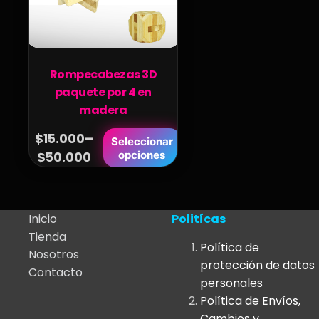
Rompecabezas 3D
paquete por 4 en
madera
$
15.000
–
Este
Seleccionar
Price
opciones
$
50.000
producto
range:
tiene
$15.000
múltiples
variantes.
through
Inicio
Politícas
Las
$50.000
Tienda
opciones
Política de
Nosotros
se
protección de datos
Contacto
pueden
personales
elegir
Política de Envíos,
en
Cambios y