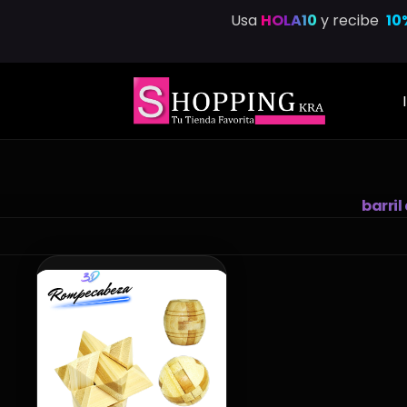
Saltar
Usa
HOLA10
y recibe
10
al
contenido
barri