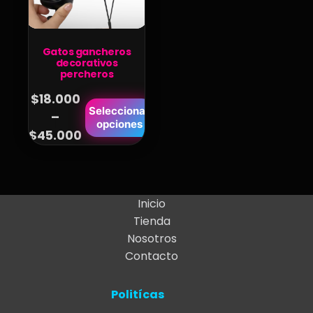
Gatos gancheros
decorativos
percheros
$
18.000
Este
Seleccionar
–
Price
opciones
producto
$
45.000
range:
tiene
$18.000
múltiples
variantes.
through
Las
$45.000
Inicio
opciones
Tienda
se
Nosotros
pueden
Contacto
elegir
en
Politícas
la