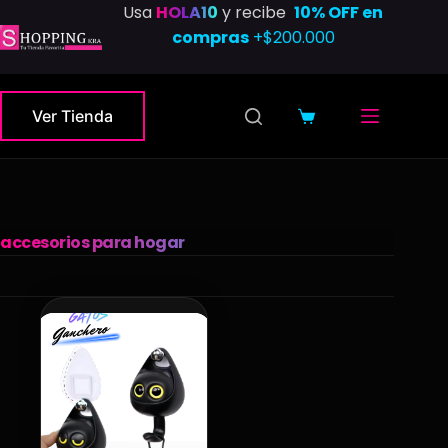
Saltar
Usa
HOLA10
y recibe
10% OFF en
al
compras
+$200.000
contenido
Ver Tienda
Carro
de
compra
accesorios para hogar