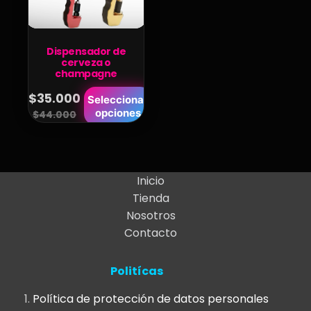
Dispensador de
cerveza o
champagne
Este
$
35.000
Seleccionar
Original
Current
opciones
producto
$
44.000
price
price
tiene
was:
is:
múltiples
variantes.
$44.000.
$35.000.
Inicio
Las
Tienda
opciones
Nosotros
se
Contacto
pueden
elegir
Politícas
en
la
Política de protección de datos personales
página