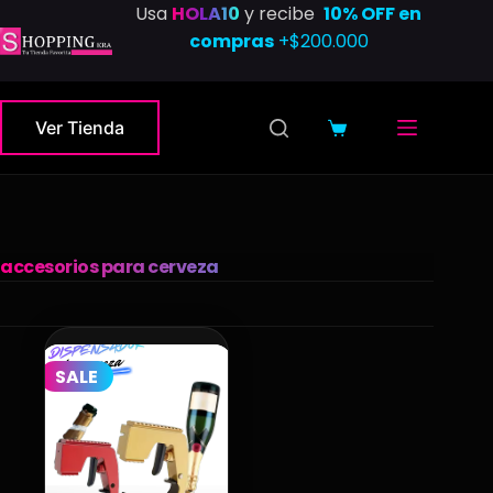
Saltar
Usa
HOLA10
y recibe
10% OFF en
al
compras
+$200.000
contenido
Ver Tienda
Carro
de
compra
accesorios para cerveza
SALE