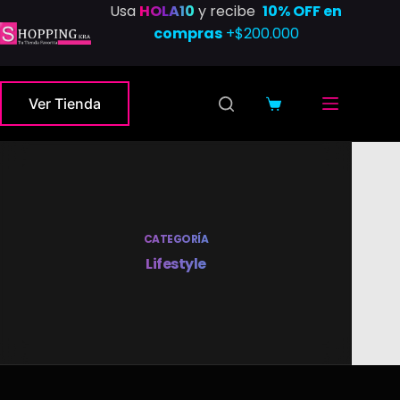
Saltar
Usa
HOLA10
y recibe
10% OFF en
al
compras
+$200.000
contenido
Ver Tienda
Carro
de
compra
CATEGORÍA
Lifestyle