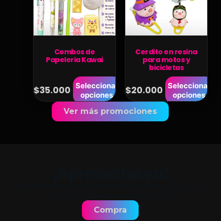
Combos de
Cerdito en resina
Papeleria Kawai
para motos y
bicicletas
Seleccionar
Seleccionar
$
35.000
$
20.000
opciones
opciones
Ver más promociones
¡Aprovecha ya!
No dejes pasar nuestras ofertas exclusivas que
solo encontrarás en shoppingkra.
Compra