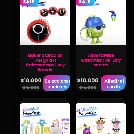
SALE
SALE
Llavero Circular
Llavero Mike
Juego del
wazowski con luz y
Calamar con Luz y
sonido
Sonido
$
10.000
$
10.000
Seleccionar
Añadir al
opciones
carrito
$
15.000
$
15.000