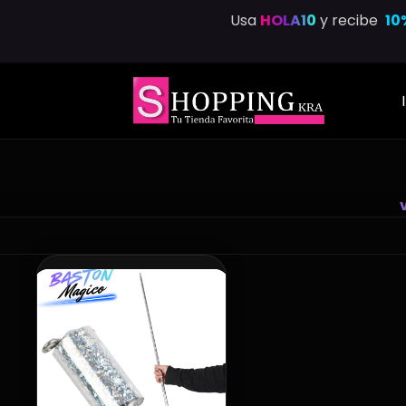
Saltar
Usa
HOLA10
y recibe
10
al
contenido