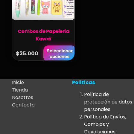
Combos de Papeleria
Kawai
Este
Seleccionar
$
35.000
opciones
producto
tiene
múltiples
variantes.
Inicio
Politícas
Las
Tienda
Política de
opciones
Nosotros
protección de datos
se
Contacto
personales
pueden
Política de Envíos,
elegir
Cambios y
en
Devoluciones
la