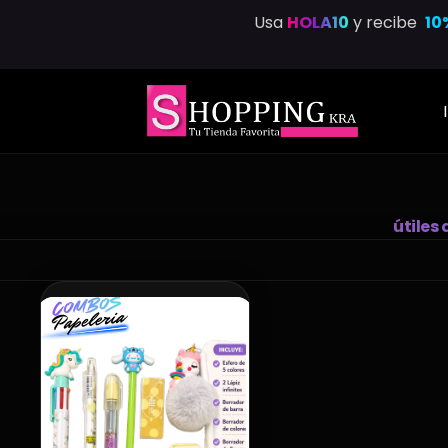
Saltar
Usa
HOLA10
y recibe
10
al
contenido
útiles